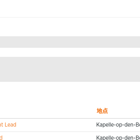
logy".
地点
nt Lead
Kapelle-op-den-B
d
Kapelle-op-den-B