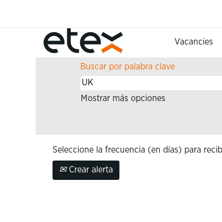
(página
Inicio
|
UK en Etex
actual)
Resultados de búsqueda 
Vacancies
Buscar por palabra clave
Mostrar más opciones
Seleccione la frecuencia (en días) para recib
Crear alerta