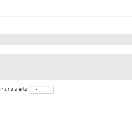
de
"UK".
ir una alerta: