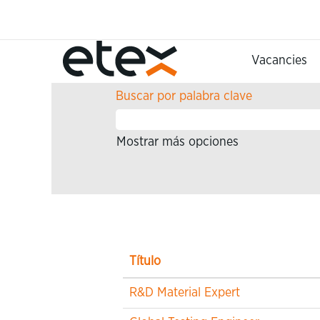
(página
Inicio
|
en Etex
actual)
Resultados de búsqueda 
Vacancies
Buscar por palabra clave
Mostrar más opciones
Título
R&D Material Expert