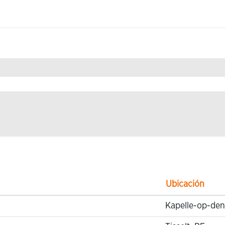
de
"Research & Development".
Ubicación
Kapelle-op-den