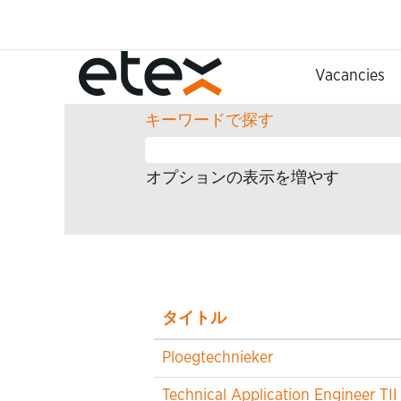
(現
ホーム
|
Etex の
在
の
検索結果:
"ベルギー および Tissel
Vacancies
ペ
ー
キーワードで探す
ジ)
オプションの表示を増やす
タイトル
Ploegtechnieker
Technical Application Engineer TII