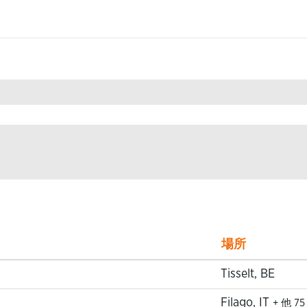
t".
場所
Tisselt, BE
Filago, IT
+ 他 7