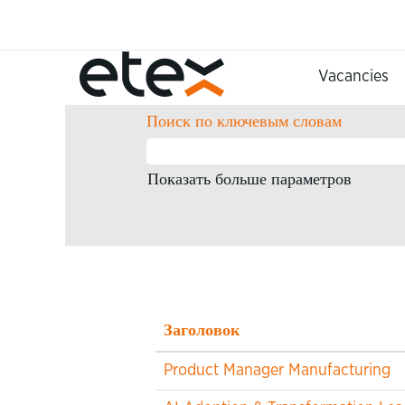
(тек
Домашняя страница
|
в Etex
стра
Результаты поиска
"Informati
Vacancies
Поиск по ключевым словам
Показать больше параметров
Заголовок
Product Manager Manufacturing