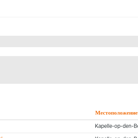
ущая
ница)
on Technology".
Местоположени
Kapelle-op-den-B