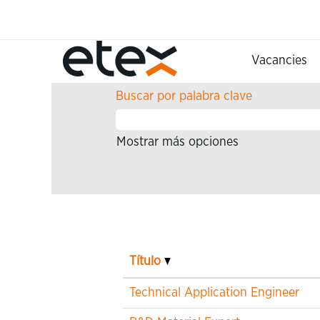
(página
Inicio
|
en Etex
actual)
Resultados de búsqueda 
Vacancies
Buscar por palabra clave
Mostrar más opciones
Título
Technical Application Engineer