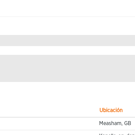
de
"Research & Development".
Ubicación
Measham, GB