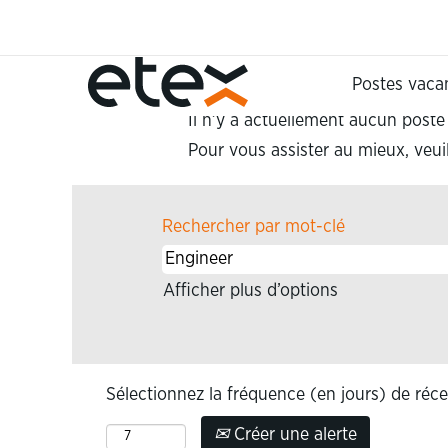
(pa
Accueil
|
Engineer chez Etex
actu
Résultats de la recherche
Postes vaca
Il n’y a actuellement aucun post
Pour vous assister au mieux, veuil
Rechercher par mot-clé
Afficher plus d’options
Sélectionnez la fréquence (en jours) de réce
Créer une alerte