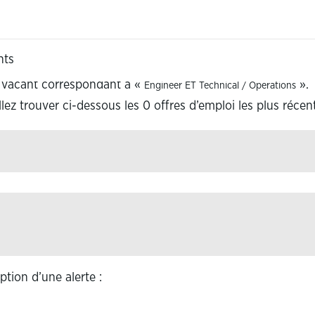
ge
elle)
 pour
"Engineer ET Technical / Operations".
nts
e vacant correspondant à «
».
Engineer ET Technical / Operations
lez trouver ci-dessous les 0 offres d’emploi les plus récen
ption d’une alerte :