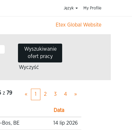
Język
My Profile
Etex Global Website
Wyczyść
5
z
79
«
1
2
3
4
»
Data
-Bos, BE
14 lip 2026