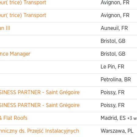
r( trice) Transport
Avignon, FR
r( trice) Transport
Avignon, FR
n III
Auneuil, FR
Bristol, GB
iance Manager
Bristol, GB
Le Pin, FR
Petrolina, BR
USINESS PARTNER - Saint Grégoire
Poissy, FR
USINESS PARTNER - Saint Grégoire
Poissy, FR
& Flat Roofs
Madrid, ES
+3 w
niczny ds. Przejść Instalacyjnych
Warszawa, PL