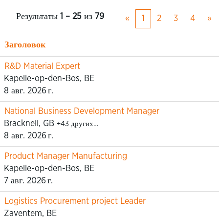
Результаты
1 – 25
из
79
«
1
2
3
4
»
Заголовок
R&D Material Expert
Kapelle-op-den-Bos, BE
8 авг. 2026 г.
National Business Development Manager
Bracknell, GB
+43 других…
8 авг. 2026 г.
Product Manager Manufacturing
Kapelle-op-den-Bos, BE
7 авг. 2026 г.
Logistics Procurement project Leader
Zaventem, BE