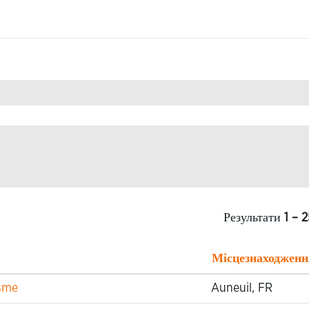
Результати
1 – 
Місцезнаходженн
isme
Auneuil, FR