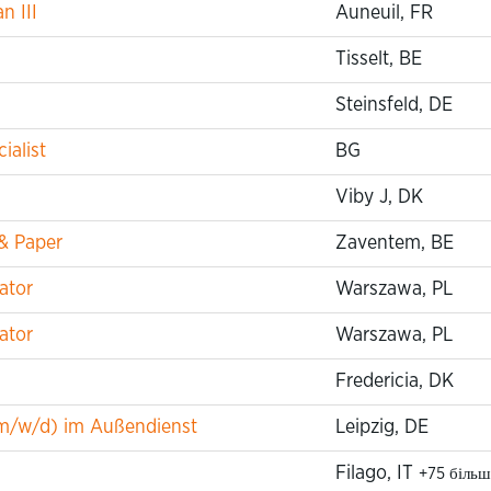
n III
Auneuil, FR
Tisselt, BE
Steinsfeld, DE
ialist
BG
Viby J, DK
 & Paper
Zaventem, BE
ator
Warszawa, PL
ator
Warszawa, PL
Fredericia, DK
m/w/d) im Außendienst
Leipzig, DE
Filago, IT
+75 більш