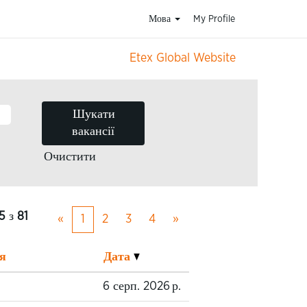
Мова
My Profile
Etex Global Website
Очистити
25
з
81
«
1
2
3
4
»
я
Дата
6 серп. 2026 р.