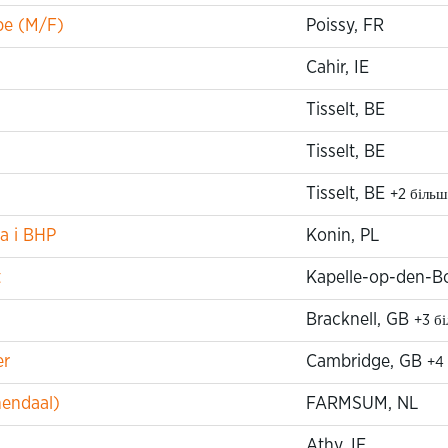
pe (M/F)
Poissy, FR
Cahir, IE
Tisselt, BE
Tisselt, BE
Tisselt, BE
+2 більш
a i BHP
Konin, PL
t
Kapelle-op-den-B
Bracknell, GB
+3 б
er
Cambridge, GB
+4
endaal)
FARMSUM, NL
Athy, IE