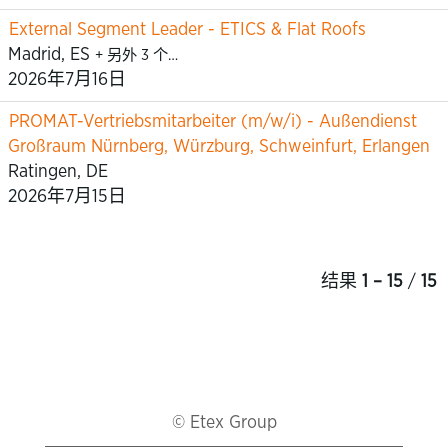
External Segment Leader - ETICS & Flat Roofs
Madrid, ES
+ 另外 3 个…
2026年7月16日
PROMAT-Vertriebsmitarbeiter (m/w/i) - Außendienst
Großraum Nürnberg, Würzburg, Schweinfurt, Erlangen
Ratingen, DE
2026年7月15日
结果
1 – 15
/
15
© Etex Group