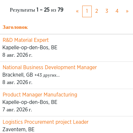
Результаты
1 – 25
из
79
«
1
2
3
4
»
Заголовок
R&D Material Expert
Kapelle-op-den-Bos, BE
8 авг. 2026 г.
National Business Development Manager
Bracknell, GB
+43 других…
8 авг. 2026 г.
Product Manager Manufacturing
Kapelle-op-den-Bos, BE
7 авг. 2026 г.
Logistics Procurement project Leader
Zaventem, BE