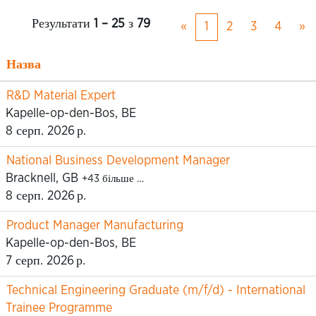
Результати
1 – 25
з
79
«
1
2
3
4
»
Назва
R&D Material Expert
Kapelle-op-den-Bos, BE
8 серп. 2026 р.
National Business Development Manager
Bracknell, GB
+43 більше …
8 серп. 2026 р.
Product Manager Manufacturing
Kapelle-op-den-Bos, BE
7 серп. 2026 р.
Technical Engineering Graduate (m/f/d) - International
Trainee Programme