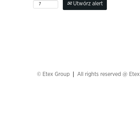
Utwórz alert
© Etex Group
All rights reserved @ Ete