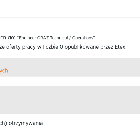
(bieżąca
x
strona)
r ORAZ Technical / Operations".
ch do: "
".
Engineer ORAZ Technical / Operations
 oferty pracy w liczbie 0 opublikowane przez Etex.
ych
ach) otrzymywania