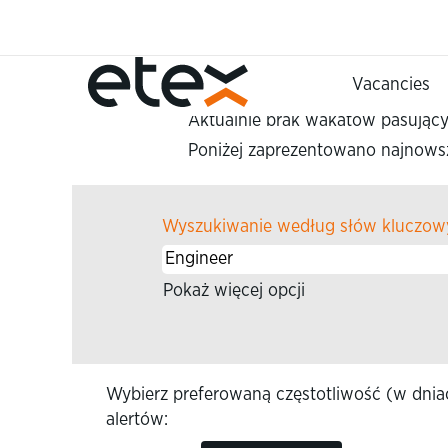
Strona główna
|
Engineer w Ete
Szukaj wyników dla
"Enginee
Vacancies
Aktualnie brak wakatów pasujący
Poniżej zaprezentowano najnowsze
Wyszukiwanie według słów kluczow
Pokaż więcej opcji
Wybierz preferowaną częstotliwość (w dni
alertów: